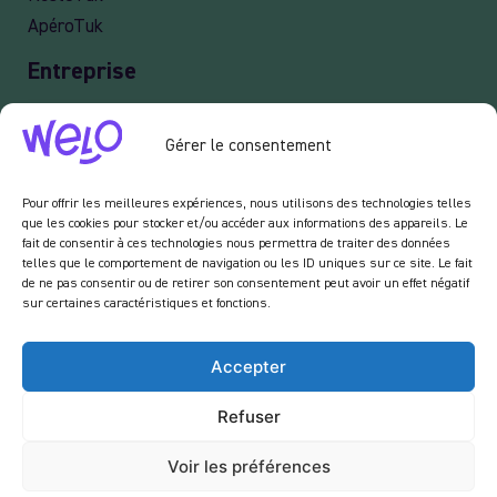
ApéroTuk
Entreprise
Events
Gérer le consentement
Services entreprises
Livraison
Pour offrir les meilleures expériences, nous utilisons des technologies telles
que les cookies pour stocker et/ou accéder aux informations des appareils. Le
fait de consentir à ces technologies nous permettra de traiter des données
telles que le comportement de navigation ou les ID uniques sur ce site. Le fait
Newsletter :
de ne pas consentir ou de retirer son consentement peut avoir un effet négatif
sur certaines caractéristiques et fonctions.
En vous inscrivant à notre newsletter, vous acceptez de recevoir des emails de notre
part dans le cadre des activités de notre site.
Accepter
Refuser
Voir les préférences