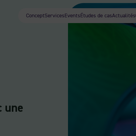
Concept
Services
Events
Études de cas
Actualités
 une