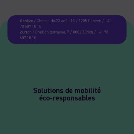
Genève
/ Chemin du 23 août, 13 / 1205 Genève / +41
78 607 10 10
Zurich
/ Dreikönigstrasse, 7 / 8002 Zürich / +41 78
607 10 10
Solutions de mobilité
éco-responsables