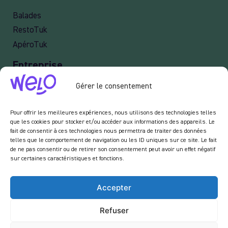
Balades
RestoTuk
ApéroTuk
Entreprise
Events
Gérer le consentement
Services entreprises
Pour offrir les meilleures expériences, nous utilisons des technologies telles
Livraison
que les cookies pour stocker et/ou accéder aux informations des appareils. Le
fait de consentir à ces technologies nous permettra de traiter des données
telles que le comportement de navigation ou les ID uniques sur ce site. Le fait
de ne pas consentir ou de retirer son consentement peut avoir un effet négatif
sur certaines caractéristiques et fonctions.
Newsletter :
En vous inscrivant à notre newsletter, vous acceptez de recevoir des emails de notre
Accepter
part dans le cadre des activités de notre site.
Refuser