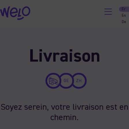
Fr
En
De
Skip
to
content
Livraison
GE
ZH
Soyez serein, votre livraison est en
chemin.