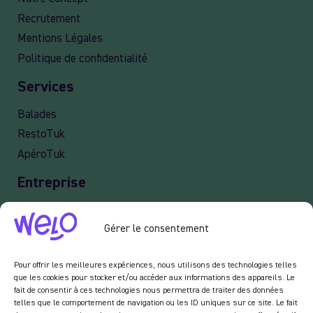
Recrutement
Mentions Légales
Politique de confidentialité
Services
Balades
RestoTuk
ApéroTuk
Entreprise
Events
Gérer le consentement
Services entreprises
Livraison
Pour offrir les meilleures expériences, nous utilisons des technologies telles
que les cookies pour stocker et/ou accéder aux informations des appareils. Le
fait de consentir à ces technologies nous permettra de traiter des données
telles que le comportement de navigation ou les ID uniques sur ce site. Le fait