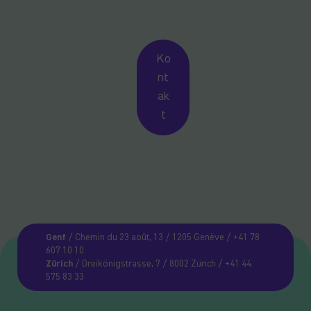
Ko
nt
ak
t
Genf
/ Chemin du 23 août, 13 / 1205 Genève / +41 78
607 10 10
Zürich
/ Dreikönigstrasse, 7 / 8002 Zürich / +41 44
575 83 33