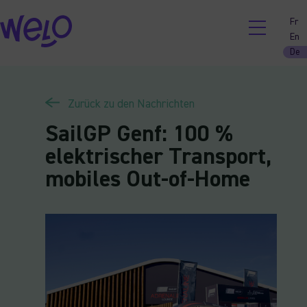
Skip
Fr
to
En
content
De
Zurück zu den Nachrichten
SailGP Genf: 100 %
elektrischer Transport,
mobiles Out-of-Home