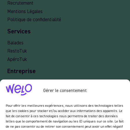
Recrutement
Mentions Légales
Politique de confidentialité
Services
Balades
RestoTuk
ApéroTuk
Entreprise
Events
Gérer le consentement
Services entreprises
Livraison
Pour offrir les meilleures expériences, nous utilisons des technologies telles
que les cookies pour stocker et/ou accéder aux informations des appareils. Le
fait de consentir à ces technologies nous permettra de traiter des données
telles que le comportement de navigation ou les ID uniques sur ce site. Le fait
Newsletter :
de ne pas consentir ou de retirer son consentement peut avoir un effet négatif