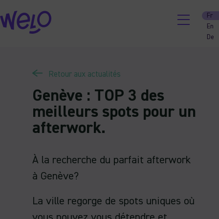
Skip
Fr
to
En
content
De
Retour aux actualités
Genève : TOP 3 des
meilleurs spots pour un
afterwork.
À la recherche du parfait afterwork
à Genève?
La ville regorge de spots uniques où
vous pouvez vous détendre et