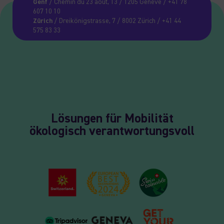
Genf
/ Chemin du 23 août, 13 / 1205 Genève / +41 78
607 10 10
Zürich
/ Dreikönigstrasse, 7 / 8002 Zürich / +41 44
575 83 33
Lösungen für Mobilität
ökologisch verantwortungsvoll