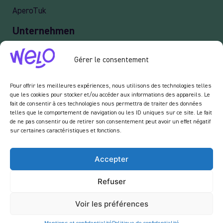
AperoTuk
Unternehmen
Lieferung
Gérer le consentement
Veranstaltung
Professionelle Dienstleistungen old
Pour offrir les meilleures expériences, nous utilisons des technologies telles
que les cookies pour stocker et/ou accéder aux informations des appareils. Le
fait de consentir à ces technologies nous permettra de traiter des données
telles que le comportement de navigation ou les ID uniques sur ce site. Le fait
Newsletter :
de ne pas consentir ou de retirer son consentement peut avoir un effet négatif
sur certaines caractéristiques et fonctions.
Indem Sie unseren Newsletter abonnieren, erklären Sie sich damit einverstanden,
von uns E-Mails im Zusammenhang mit den Aktivitäten auf unserer Website zu
erhalten.
Accepter
Refuser
Voir les préférences