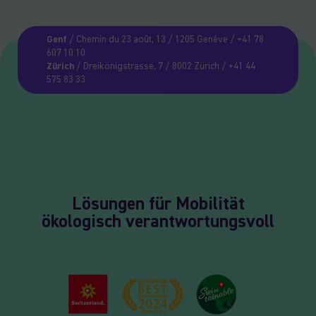
Genf
/ Chemin du 23 août, 13 / 1205 Genève / +41 78
607 10 10
Zürich
/ Dreikönigstrasse, 7 / 8002 Zürich / +41 44
575 83 33
Lösungen für Mobilität
ökologisch verantwortungsvoll