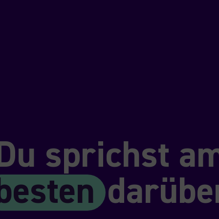
Du sprichst a
besten
darübe