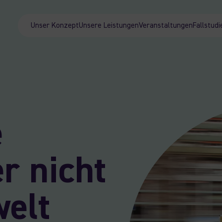
Unser Konzept
Unsere Leistungen
Veranstaltungen
Fallstudi
e
r nicht
welt