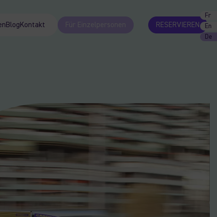
Fr
en
Blog
Kontakt
Für Einzelpersonen
RESERVIEREN
En
De