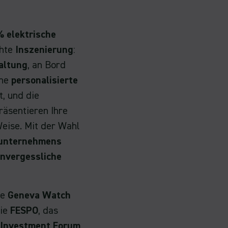
 elektrische
chte
Inszenierung
:
altung
, an Bord
ine
personalisierte
t, und die
präsentieren Ihre
eise. Mit der Wahl
tunternehmens
nvergessliche
ie
Geneva Watch
die
FESPO
, das
 Investment Forum