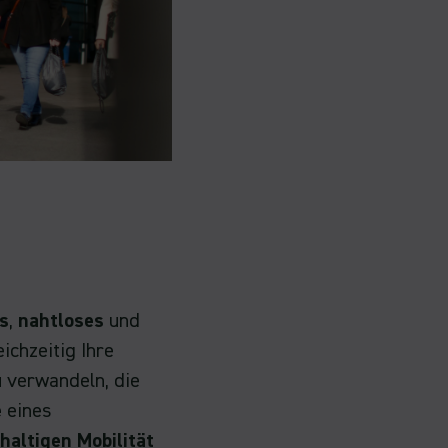
s
,
nahtloses
und
ichzeitig Ihre
 verwandeln, die
e
eines
haltigen Mobilität