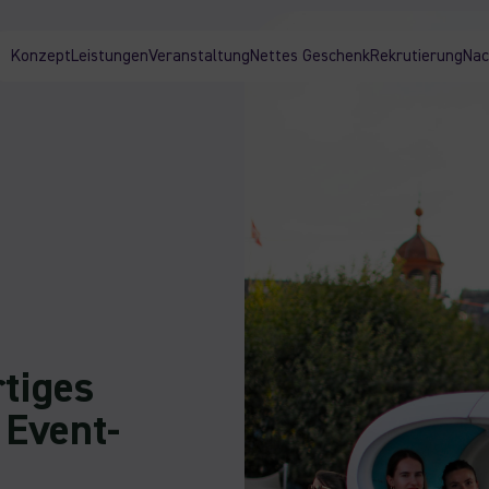
Konzept
Leistungen
Veranstaltung
Nettes Geschenk
Rekrutierung
Nac
rtiges
 Event-