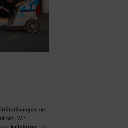
ilitätslösungen
, um
tärken. Wir
r von
kollektiver
und