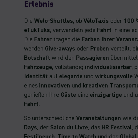
Erlebnis
Die
Welo-Shuttles
, ob
VéloTaxis
oder
100 %
eTukTuks
, verwandeln jede
Fahrt
in eine e
Die
Fahrer
tragen die
Farben Ihrer Veranst
werden
Give-aways
oder
Proben
verteilt, e
Botschaft
wird den
Passagieren
übermittel
Fahrzeuge
, vollständig
individualisierbar
, 
Identität
auf
elegante
und
wirkungsvoll
e W
eines
innovativen
und
kreativen Transpor
genießen Ihre
Gäste
eine
einzigartige
und
u
Fahrt
.
So unterschiedliche
Veranstaltungen
wie d
Days
, der
Salon du Livre
, das
HR Festival
, 
Festi’neuch
,
Time to Watch
und das
Global