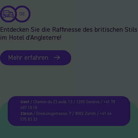
GE
Entdecken Sie die Raffinesse des britischen Stils
im Hotel d'Angleterre!
Mehr erfahren
Genf
/ Chemin du 23 août, 13 / 1205 Genève / +41 78
607 10 10
Zürich
/ Dreikönigstrasse, 7 / 8002 Zürich / +41 44
575 83 33