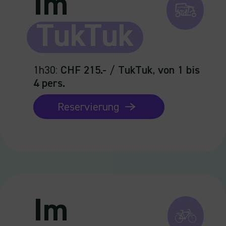
Im
TukTuk
1h30
:
CHF 215.-
/
TukTuk
,
von 1 bis
4 pers.
Reservierung
Im