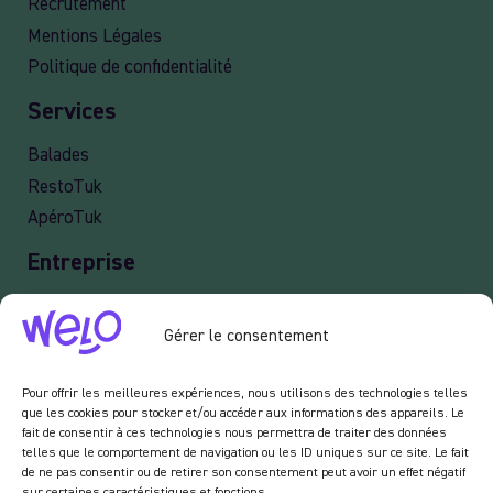
Recrutement
Mentions Légales
Politique de confidentialité
Services
Balades
RestoTuk
ApéroTuk
Entreprise
Events
Gérer le consentement
Services entreprises
Livraison
Pour offrir les meilleures expériences, nous utilisons des technologies telles
que les cookies pour stocker et/ou accéder aux informations des appareils. Le
fait de consentir à ces technologies nous permettra de traiter des données
telles que le comportement de navigation ou les ID uniques sur ce site. Le fait
Newsletter :
de ne pas consentir ou de retirer son consentement peut avoir un effet négatif