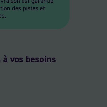
ivraison est garantie
ation des pistes et
es.
 à vos besoins