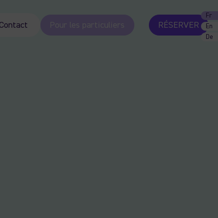
Fr
Contact
Pour les particuliers
RÉSERVER
En
De
,