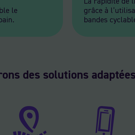
La rapidité de l
le le
grâce à l’utilis
bain.
bandes cyclabl
rons des solutions adaptées