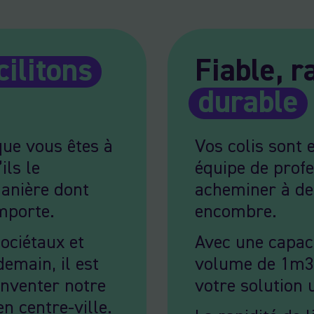
cilitons
Fiable, r
durable
que vous êtes à
Vos colis sont 
ils le
équipe de profe
manière dont
acheminer à de
mporte.
encombre.
sociétaux et
Avec une capaci
emain, il est
volume de 1m3,
inventer notre
votre solution 
n centre-ville.