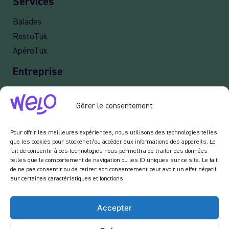
Services
Balades
RestoTuk
ApéroTuk
Entreprise
Events
Gérer le consentement
Services entreprises
Livraison
Pour offrir les meilleures expériences, nous utilisons des technologies telles
que les cookies pour stocker et/ou accéder aux informations des appareils. Le
fait de consentir à ces technologies nous permettra de traiter des données
telles que le comportement de navigation ou les ID uniques sur ce site. Le fait
Newsletter :
de ne pas consentir ou de retirer son consentement peut avoir un effet négatif
sur certaines caractéristiques et fonctions.
En vous inscrivant à notre newsletter, vous acceptez de recevoir des emails de notre
part dans le cadre des activités de notre site.
Accepter