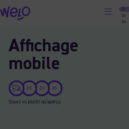
Fr
En
De
Skip
to
Affichage
content
mobile
GE
ZH
BS
Soyez vu plutôt qu’aperçu.