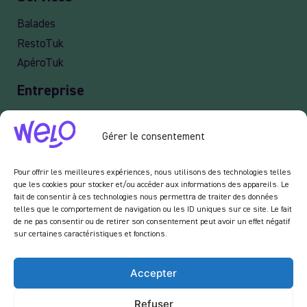
Balades
RestoTuk
ApéroTuk
Entreprise
Events
Gérer le consentement
Services entreprises
Livraison
Pour offrir les meilleures expériences, nous utilisons des technologies telles
que les cookies pour stocker et/ou accéder aux informations des appareils. Le
fait de consentir à ces technologies nous permettra de traiter des données
telles que le comportement de navigation ou les ID uniques sur ce site. Le fait
Newsletter :
de ne pas consentir ou de retirer son consentement peut avoir un effet négatif
sur certaines caractéristiques et fonctions.
En vous inscrivant à notre newsletter, vous acceptez de recevoir des emails de notre
part dans le cadre des activités de notre site.
Accepter
Refuser