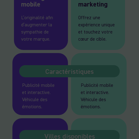
mobile
marketing
L’originalité afin
Offrez une
d’augmenter la
expérience unique
sympathie de
et touchez votre
votre marque.
cœur de cible.
Caractéristiques
Publicité mobile
Publicité mobile
et interactive.
et interactive.
Véhicule des
Véhicule des
émotions.
émotions.
Villes disponibles