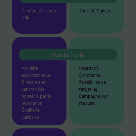
Genève, Zurich et
Toute la Suisse.
Bâle.
Points forts
Visibilité
Interactif.
exceptionnelle.
Émotionnel.
Présence en
Possibilité de
centre-ville.
targeting.
Apprécié par la
Campagne sur
population.
mesure.
Éveille la
curiosité.