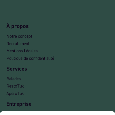
À propos
Notre concept
Recrutement
Mentions Légales
Politique de confidentialité
Services
Balades
RestoTuk
ApéroTuk
Entreprise
Events