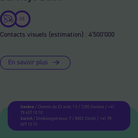
GE
Contacts visuels (estimation) : 4’500’000
En savoir plus
Genève
/ Chemin du 23 août, 13 / 1205 Genève / +41
78 607 10 10
Zurich
/ Dreikönigstrasse, 7 / 8002 Zürich / +41 78
607 10 10