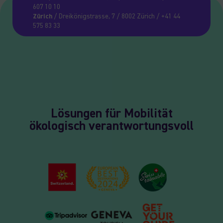
607 10 10
Zürich
/ Dreikönigstrasse, 7 / 8002 Zürich / +41 44
575 83 33
Lösungen für Mobilität
ökologisch verantwortungsvoll