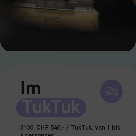
Im
TukTuk
3h30
:
CHF 540.-
/
TukTuk
,
von 1 bis
4 personnes