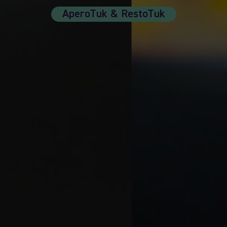
AperoTuk & RestoTuk