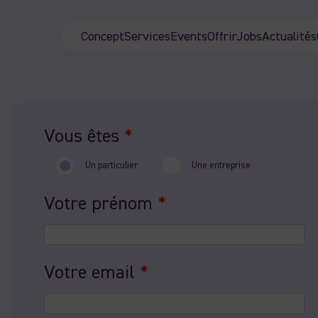
Concept
Services
Events
Offrir
Jobs
Actualités
Vous êtes
*
Un particulier
Une entreprise
Votre prénom
*
Votre email
*