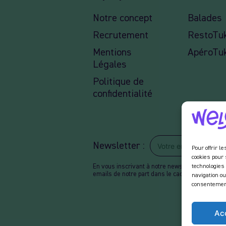
Notre concept
Balades
Recrutement
RestoTu
Mentions
ApéroTu
Légales
Politique de
confidentialité
Newsletter :
Pour offrir l
cookies pour 
technologies
En vous inscrivant à notre newsletter, vous ac
emails de notre part dans le cadre des activités
navigation ou
consentement 
Ac