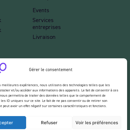
Events
k
Services
entreprises
k
Livraison
Gérer le consentement
es meilleures expériences, nous utilisons des technologies telles que les
stocker et/ou accéder aux informations des appareils. Le fait de consentir à ces
 nous permettra de traiter des données telles que le comportement de
ceptez de recevoir des
 de notre site.
 les ID uniques sur ce site. Le fait de ne pas consentir ou de retirer son
peut avoir un effet négatif sur certaines caractéristiques et fonctions.
cepter
Refuser
Voir les préférences