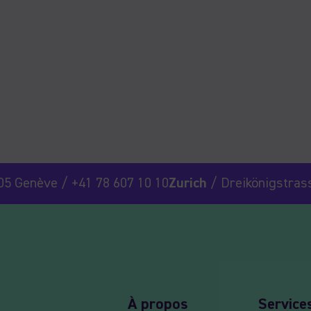
05 Genève / +41 78 607 10 10
Zurich
/ Dreikönigstrass
À propos
Service