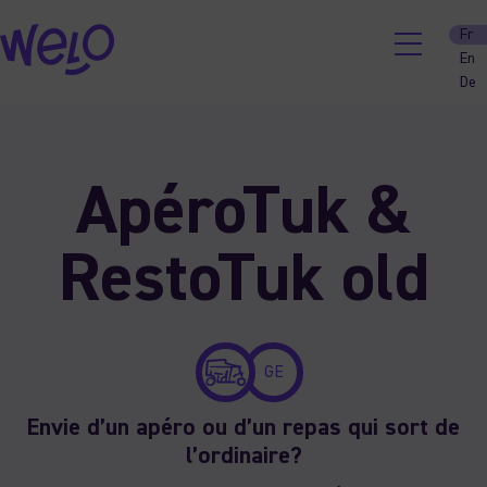
Fr
En
De
Skip
to
content
ApéroTuk &
RestoTuk old
GE
Envie d’un apéro ou d’un repas qui sort de
l’ordinaire?