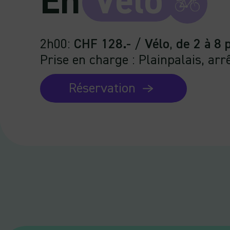
En
Vélo
2h00
:
CHF 128.-
/
Vélo
,
de 2 à 8 
Prise en charge : Plainpalais, arr
Réservation