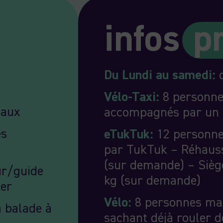
infos
p
Du Lundi au samedi:
d
Vélo-Taxi:
8 personne
naux
accompagnés par un 
es
eTukTuk:
12 personne
par TukTuk – Réhauss
(sur demande) – Siège
ur/guide
kg (sur demande)
er
Vélo:
8 personnes max
a balade à
sachant déjà rouler d