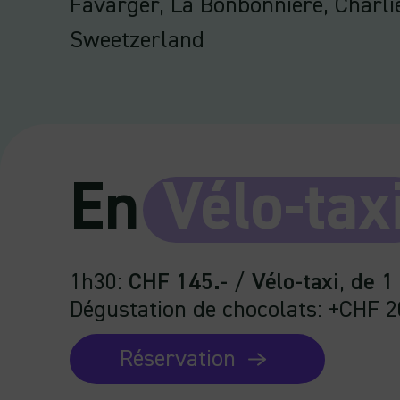
Favarger, La Bonbonnière, Charli
Sweetzerland
En
Vélo-tax
1h30
:
CHF 145.-
/
Vélo-taxi
,
de 1
Dégustation de chocolats: +CHF 2
Réservation