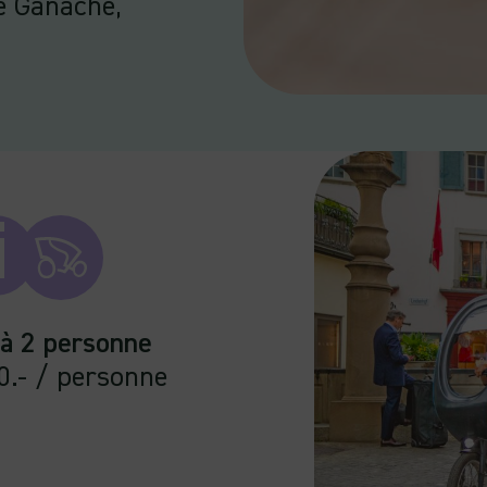
e Ganache,
i
 à 2 personne
0.- / personne