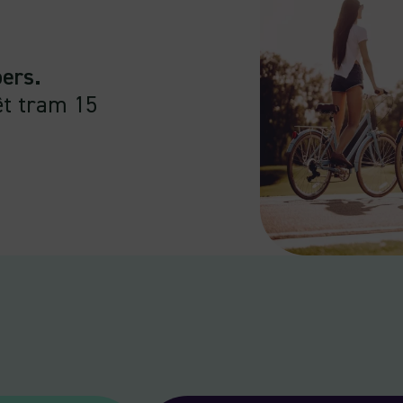
pers.
êt tram 15