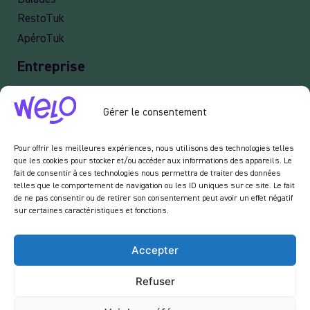
RestoTuk
ApéroTuk
Entreprise
Events
Gérer le consentement
Services entreprises
Livraison
Pour offrir les meilleures expériences, nous utilisons des technologies telles
que les cookies pour stocker et/ou accéder aux informations des appareils. Le
fait de consentir à ces technologies nous permettra de traiter des données
telles que le comportement de navigation ou les ID uniques sur ce site. Le fait
Newsletter :
de ne pas consentir ou de retirer son consentement peut avoir un effet négatif
sur certaines caractéristiques et fonctions.
En vous inscrivant à notre newsletter, vous acceptez de recevoir des emails de notre
part dans le cadre des activités de notre site.
Accepter
Refuser