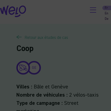
Skip
Fr
to
En
content
De
Retour aux études de cas
Coop
GE
Villes
:
Bâle et Genève
Nombre de véhicules
:
2 vélos-taxis
Type de campagne
:
Street