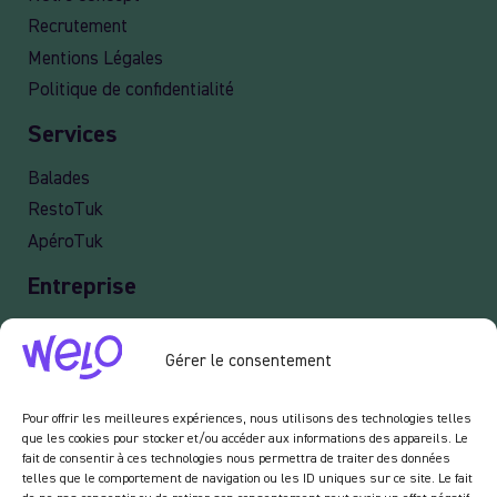
Recrutement
Mentions Légales
Politique de confidentialité
Services
Balades
RestoTuk
ApéroTuk
Entreprise
Events
Gérer le consentement
Services entreprises
Livraison
Pour offrir les meilleures expériences, nous utilisons des technologies telles
que les cookies pour stocker et/ou accéder aux informations des appareils. Le
fait de consentir à ces technologies nous permettra de traiter des données
telles que le comportement de navigation ou les ID uniques sur ce site. Le fait
Newsletter :