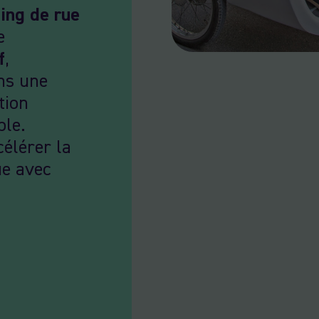
ing de rue
e
f
,
ns une
tion
ble.
élérer la
ue avec