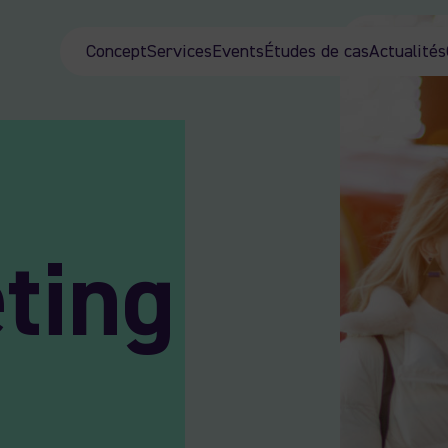
Concept
Services
Events
Études de cas
Actualités
t
ting