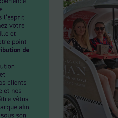
experience
e
 l’esprit
ez votre
lle et
otre point
ribution de
lution
et
s clients
e et nos
être vêtus
arque afin
e sous son