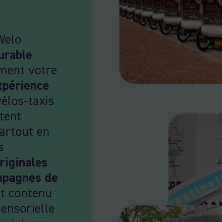
Welo
urable
ment votre
xpérience
élos-taxis
tent
partout en
s
riginales
pagnes de
t contenu
sensorielle