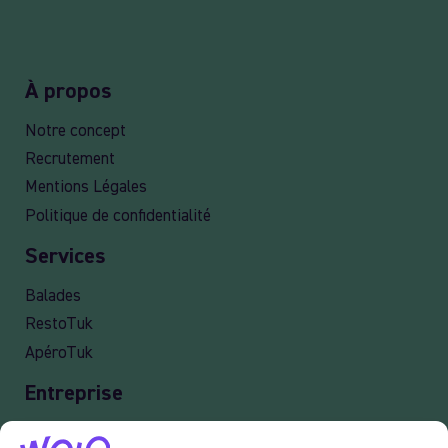
À propos
Notre concept
Recrutement
Mentions Légales
Politique de confidentialité
Services
Balades
RestoTuk
ApéroTuk
Entreprise
Events