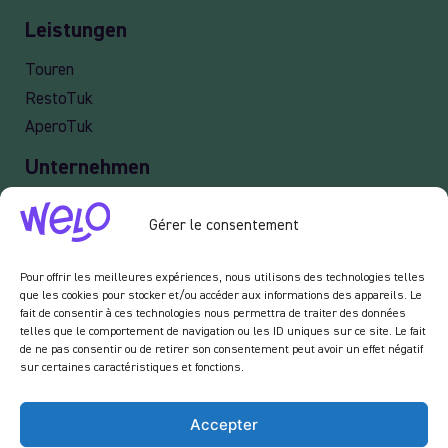
Leistungen
Touren
RestoTuk
AperoTuk
Unternehmen
Lieferung
Gérer le consentement
Veranstaltung
Professionelle Dienstleistungen old
Pour offrir les meilleures expériences, nous utilisons des technologies telles
que les cookies pour stocker et/ou accéder aux informations des appareils. Le
fait de consentir à ces technologies nous permettra de traiter des données
telles que le comportement de navigation ou les ID uniques sur ce site. Le fait
Newsletter :
de ne pas consentir ou de retirer son consentement peut avoir un effet négatif
sur certaines caractéristiques et fonctions.
Indem Sie unseren Newsletter abonnieren, erklären Sie sich damit einverstanden,
von uns E-Mails im Zusammenhang mit den Aktivitäten auf unserer Website zu
erhalten.
Accepter