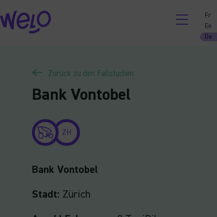
Skip
Fr
to
En
content
De
Zurück zu den Fallstudien
Bank Vontobel
ZH
Bank Vontobe
l
Stadt:
Zürich