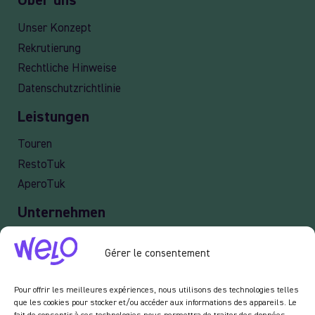
Über uns
Unser Konzept
Rekrutierung
Rechtliche Hinweise
Datenschutzrichtlinie
Leistungen
Touren
RestoTuk
AperoTuk
Unternehmen
Lieferung
Gérer le consentement
Veranstaltung
Professionelle Dienstleistungen old
Pour offrir les meilleures expériences, nous utilisons des technologies telles
que les cookies pour stocker et/ou accéder aux informations des appareils. Le