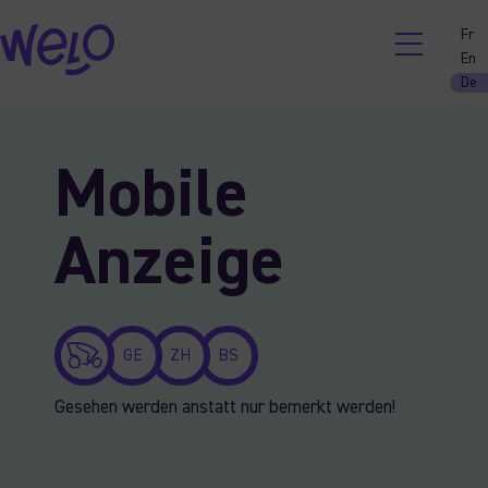
Fr
En
De
Skip
to
Mobile
content
Anzeige
GE
ZH
BS
Gesehen werden anstatt nur bemerkt werden!