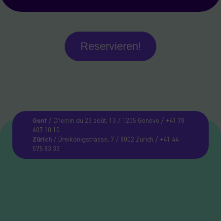
Reservieren!
Genf
/ Chemin du 23 août, 13 / 1205 Genève / +41 78
607 10 10
Zürich
/ Dreikönigstrasse, 7 / 8002 Zürich / +41 44
575 83 33