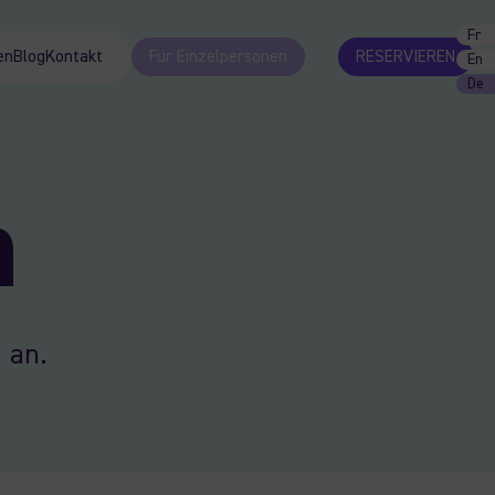
Fr
en
Blog
Kontakt
Für Einzelpersonen
RESERVIEREN
En
De
n
 an.