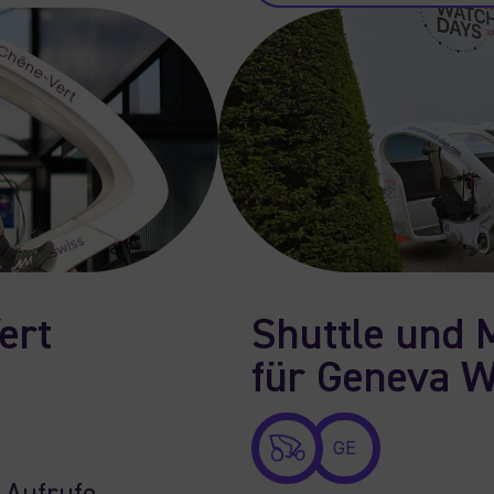
ert
Shuttle und 
für Geneva W
GE