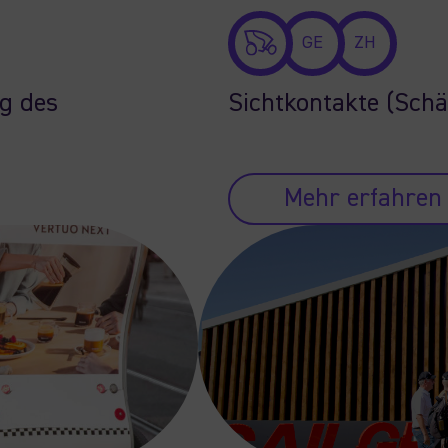
GE
ZH
ng des
Sichtkontakte (Schä
Mehr erfahren