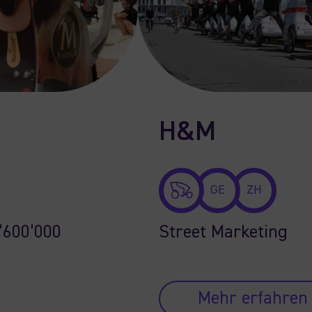
H&M
GE
ZH
’600’000
Street Marketing
Mehr erfahren