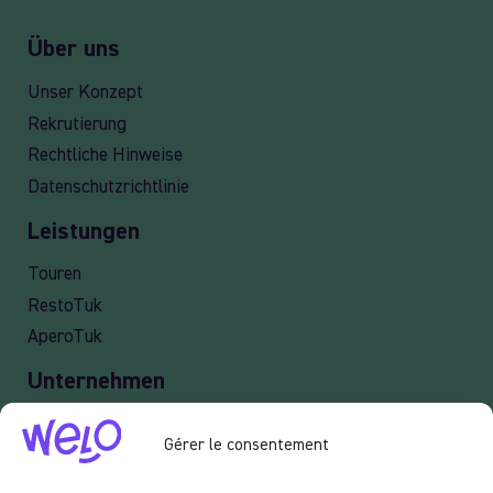
Über uns
Unser Konzept
Rekrutierung
Rechtliche Hinweise
Datenschutzrichtlinie
Leistungen
Touren
RestoTuk
AperoTuk
Unternehmen
Lieferung
Gérer le consentement
Veranstaltung
Professionelle Dienstleistungen old