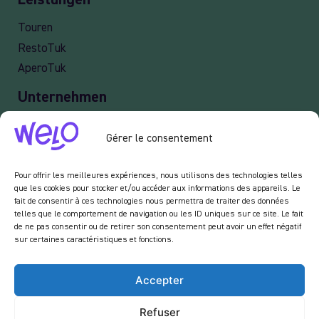
Leistungen
Touren
RestoTuk
AperoTuk
Unternehmen
Lieferung
Gérer le consentement
Veranstaltung
Professionelle Dienstleistungen old
Pour offrir les meilleures expériences, nous utilisons des technologies telles
que les cookies pour stocker et/ou accéder aux informations des appareils. Le
fait de consentir à ces technologies nous permettra de traiter des données
telles que le comportement de navigation ou les ID uniques sur ce site. Le fait
Newsletter :
de ne pas consentir ou de retirer son consentement peut avoir un effet négatif
sur certaines caractéristiques et fonctions.
Indem Sie unseren Newsletter abonnieren, erklären Sie sich damit einverstanden,
von uns E-Mails im Zusammenhang mit den Aktivitäten auf unserer Website zu
erhalten.
Accepter
Refuser