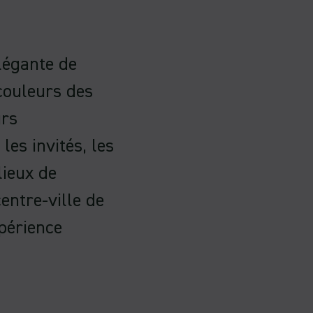
légante de
couleurs des
urs
les invités, les
lieux de
entre-ville de
périence