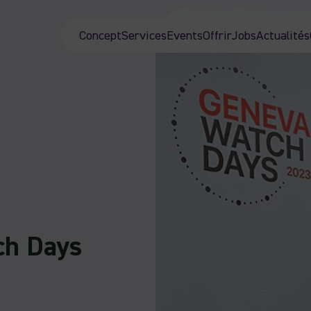
Concept
Services
Events
Offrir
Jobs
Actualités
ch Days