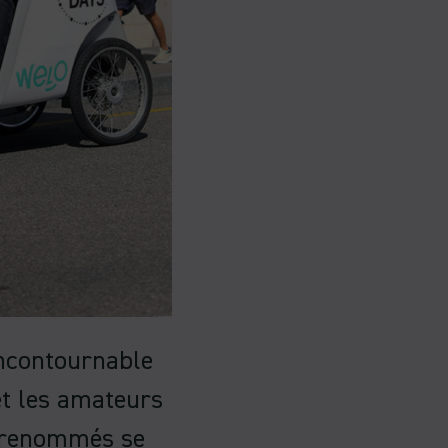
ncontournable
et les amateurs
s renommés se