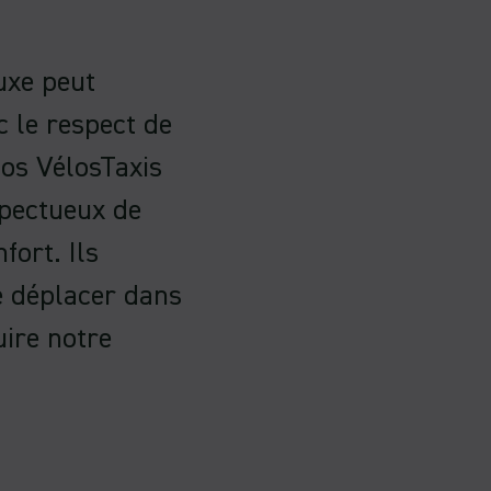
uxe peut
 le respect de
nos VélosTaxis
spectueux de
fort. Ils
e déplacer dans
uire notre