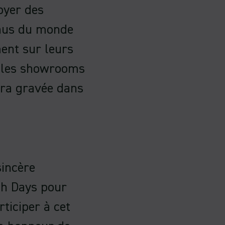
oyer des
enus du monde
ment sur leurs
rs les showrooms
era gravée dans
sincère
ch Days pour
ticiper à cet