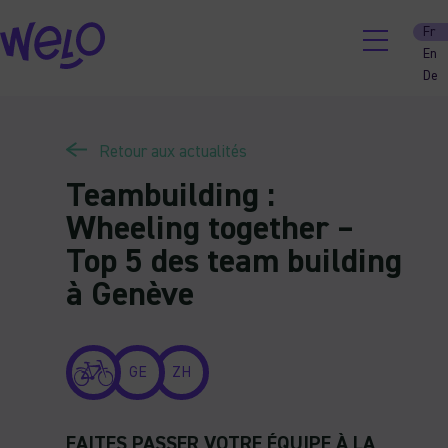
Skip
Fr
to
En
content
De
Retour aux actualités
Teambuilding :
Wheeling together –
Top 5 des team building
à Genève
GE
ZH
FAITES PASSER VOTRE ÉQUIPE À LA