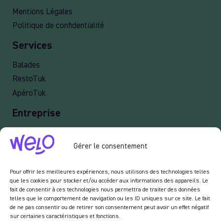
Mentions Légales
Politique de confidentialité
Services
Balades
RestoTuk
ApéroTuk
Entreprise
Events
Gérer le consentement
Services entreprises
Livraison
Pour offrir les meilleures expériences, nous utilisons des technologies telles
que les cookies pour stocker et/ou accéder aux informations des appareils. Le
fait de consentir à ces technologies nous permettra de traiter des données
telles que le comportement de navigation ou les ID uniques sur ce site. Le fait
Newsletter :
de ne pas consentir ou de retirer son consentement peut avoir un effet négatif
sur certaines caractéristiques et fonctions.