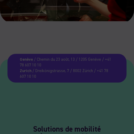
Genève
/ Chemin du 23 août, 13 / 1205 Genève / +41
78 607 10 10
Zurich
/ Dreikönigstrasse, 7 / 8002 Zürich / +41 78
607 10 10
Solutions de mobilité