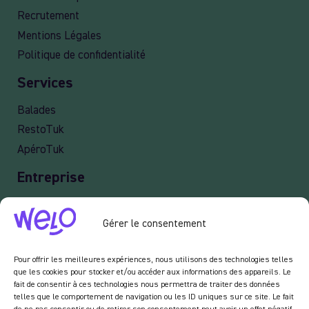
Recrutement
Mentions Légales
Politique de confidentialité
Services
Balades
RestoTuk
ApéroTuk
Entreprise
Events
Gérer le consentement
Services entreprises
Livraison
Pour offrir les meilleures expériences, nous utilisons des technologies telles
que les cookies pour stocker et/ou accéder aux informations des appareils. Le
fait de consentir à ces technologies nous permettra de traiter des données
telles que le comportement de navigation ou les ID uniques sur ce site. Le fait
Newsletter :