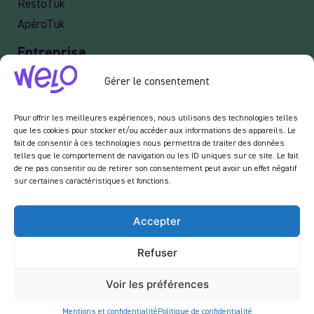
RestoTuk
ApéroTuk
Entreprise
Events
Gérer le consentement
Services entreprises
Pour offrir les meilleures expériences, nous utilisons des technologies telles
Livraison
que les cookies pour stocker et/ou accéder aux informations des appareils. Le
fait de consentir à ces technologies nous permettra de traiter des données
telles que le comportement de navigation ou les ID uniques sur ce site. Le fait
de ne pas consentir ou de retirer son consentement peut avoir un effet négatif
sur certaines caractéristiques et fonctions.
Newsletter :
En vous inscrivant à notre newsletter, vous acceptez de recevoir des emails de notre
Accepter
part dans le cadre des activités de notre site.
Refuser
Voir les préférences
Mentions et confidentialité
Politique de confidentialité