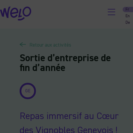
Skip
Fr
to
En
content
De
Retour aux activités
Sortie d’entreprise de
fin d’année
GE
Repas immersif au Cœur
des Vignobles Genevois
!