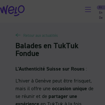
Skip
Fr
to
En
content
De
Retour aux actualités
Balades en TukTuk
Fondue
L'Authenticité Suisse sur Roues
:
L'hiver à Genève peut être frisquet,
mais il offre une
occasion unique
de
se réunir et de
partager une
expérience
en TukTuk à la fois