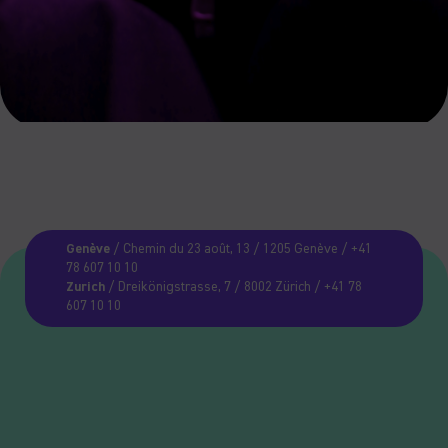
Genève
/ Chemin du 23 août, 13 / 1205 Genève / +41
78 607 10 10
Zurich
/ Dreikönigstrasse, 7 / 8002 Zürich / +41 78
607 10 10