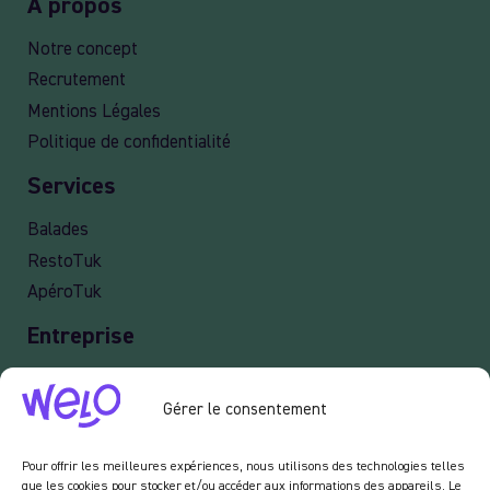
À propos
Notre concept
Recrutement
Mentions Légales
Politique de confidentialité
Services
Balades
RestoTuk
ApéroTuk
Entreprise
Events
Gérer le consentement
Services entreprises
Livraison
Pour offrir les meilleures expériences, nous utilisons des technologies telles
que les cookies pour stocker et/ou accéder aux informations des appareils. Le