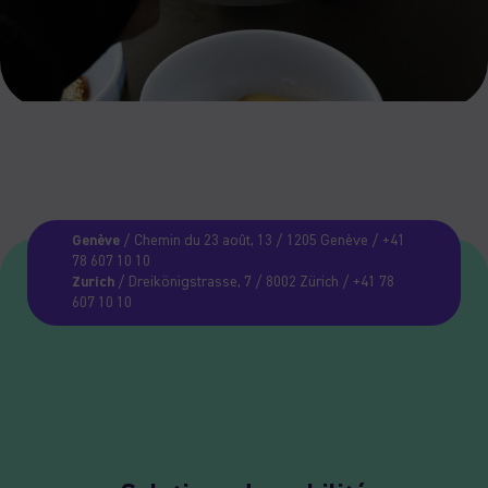
Genève
/ Chemin du 23 août, 13 / 1205 Genève / +41
78 607 10 10
Zurich
/ Dreikönigstrasse, 7 / 8002 Zürich / +41 78
607 10 10