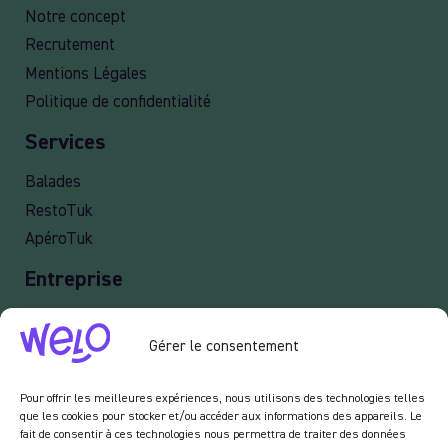
Notre concept
Recrutement
Mentions Légales
Politique de confidentialité
Services
Balades
RestoTuk
ApéroTuk
Entreprise
Events
Gérer le consentement
Services entreprises
Livraison
Pour offrir les meilleures expériences, nous utilisons des technologies telles
que les cookies pour stocker et/ou accéder aux informations des appareils. Le
fait de consentir à ces technologies nous permettra de traiter des données