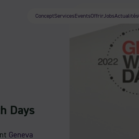
Concept
Services
Events
Offrir
Jobs
Actualités
ch Days
ent
Geneva