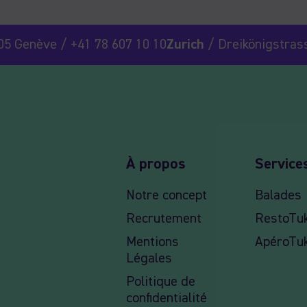
05 Genève / +41 78 607 10 10
Zurich
/ Dreikönigstrass
À propos
Service
Notre concept
Balades
Recrutement
RestoTu
Mentions
ApéroTu
Légales
Politique de
confidentialité