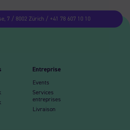
e, 7 / 8002 Zürich / +41 78 607 10 10
s
Entreprise
Events
k
Services
entreprises
k
Livraison