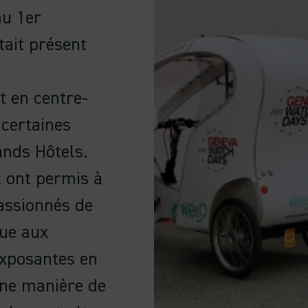
au 1er
ait présent
t en centre-
 certaines
ands Hôtels.
 ont permis à
assionnés de
que aux
exposantes en
une manière de