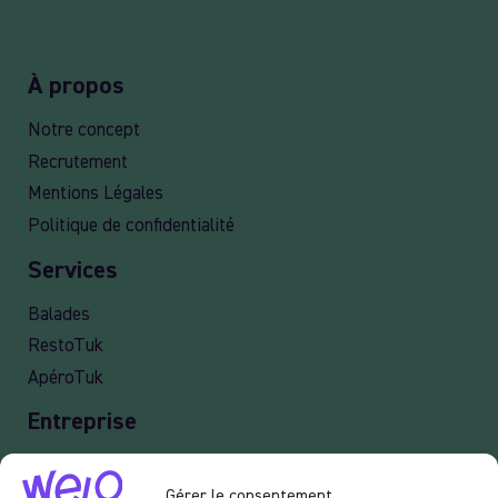
À propos
Notre concept
Recrutement
Mentions Légales
Politique de confidentialité
Services
Balades
RestoTuk
ApéroTuk
Entreprise
Events
Gérer le consentement