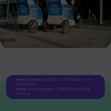
Genève
/ Chemin du 23 août, 13 / 1205 Genève / +41
78 607 10 10
Zurich
/ Dreikönigstrasse, 7 / 8002 Zürich / +41 78
607 10 10