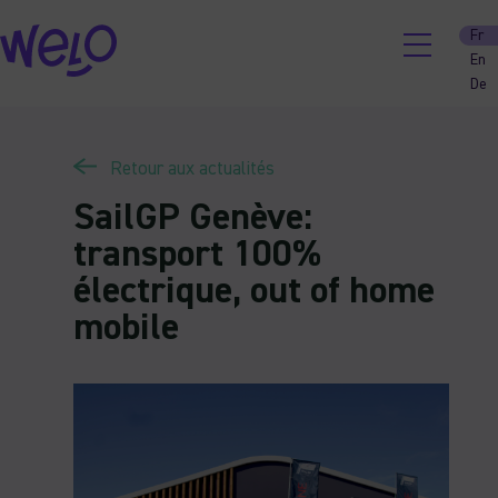
Skip
Fr
to
En
content
De
Retour aux actualités
SailGP Genève:
transport 100%
électrique, out of home
mobile