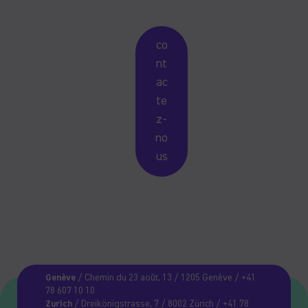
co
nt
ac
te
z-
no
us
Genève
/ Chemin du 23 août, 13 / 1205 Genève / +41
78 607 10 10
Zurich
/ Dreikönigstrasse, 7 / 8002 Zürich / +41 78