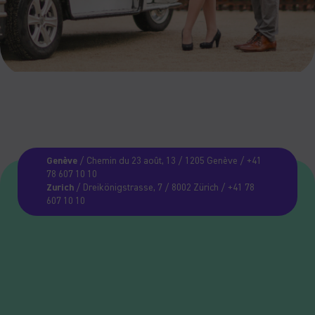
Genève
/ Chemin du 23 août, 13 / 1205 Genève / +41
78 607 10 10
Zurich
/ Dreikönigstrasse, 7 / 8002 Zürich / +41 78
607 10 10