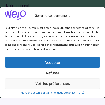
Notre concept
Recrutement
Gérer le consentement
Mentions Légales
Politique de confidentialité
Pour offrir les meilleures expériences, nous utilisons des technologies telles
que les cookies pour stocker et/ou accéder aux informations des appareils. Le
Services
fait de consentir à ces technologies nous permettra de traiter des données
telles que le comportement de navigation ou les ID uniques sur ce site. Le fait
Balades
de ne pas consentir ou de retirer son consentement peut avoir un effet négatif
sur certaines caractéristiques et fonctions.
RestoTuk
ApéroTuk
Accepter
Entreprise
Refuser
Events
Voir les préférences
Services entreprises
Livraison
Mentions et confidentialité
Politique de confidentialité