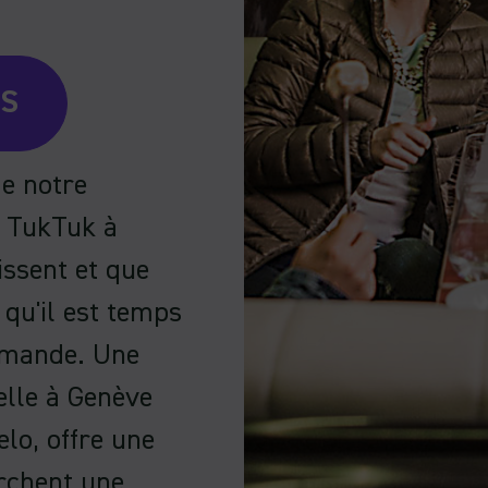
US
de notre
n TukTuk à
issent et que
e qu'il est temps
rmande. Une
lle à Genève
lo, offre une
rchent une