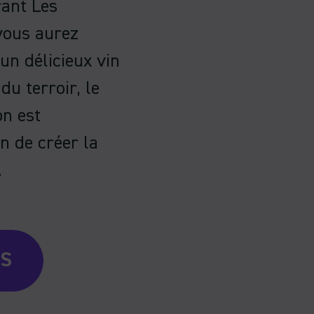
rant Les
vous aurez
un délicieux vin
du terroir, le
on est
n de créer la
.
US