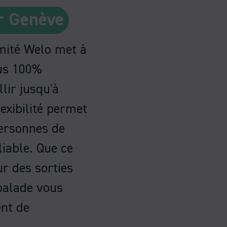
r Genève
omité Welo met à
ous 100%
lir jusqu'à
exibilité permet
personnes de
liable. Que ce
ur des sorties
 balade vous
ent de