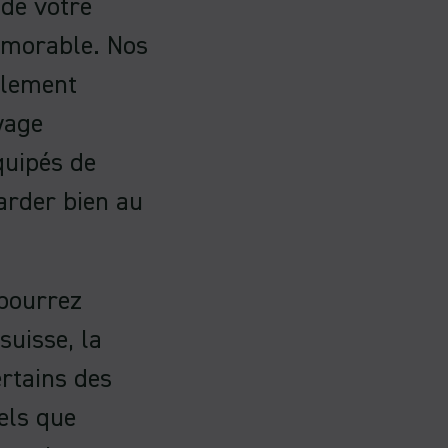
 de votre
émorable. Nos
alement
yage
équipés de
arder bien au
 pourrez
suisse, la
rtains des
els que