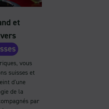
nd et
avers
isses
riques, vous
ons suisses et
eint d'une
gie de la
ccompagnés par