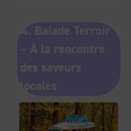
4. Balade Terroir
– À la rencontre
des saveurs
locales