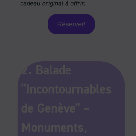
cadeau original à offrir.
Réserver!
2. Balade
“Incontournables
de Genève” –
Monuments,