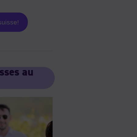
suisse!
sses au