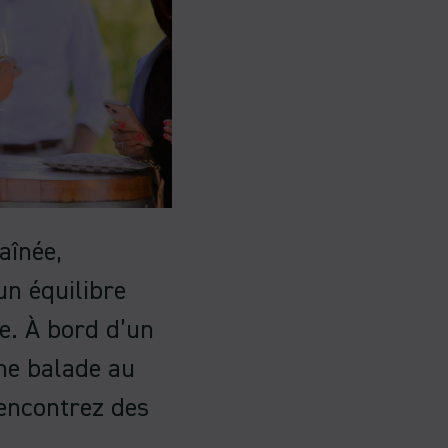
aînée,
n équilibre
re. À bord d’un
ne balade au
encontrez des