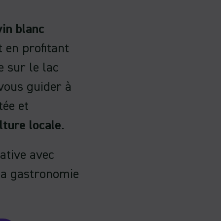
vin blanc
 en profitant
 sur le lac
vous guider à
ée et
lture locale
.
ative avec
 la gastronomie