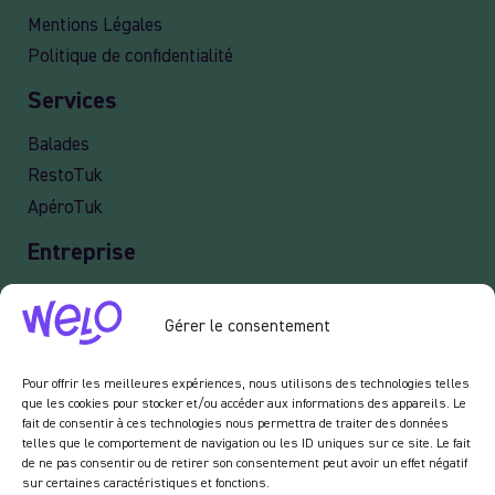
Mentions Légales
Politique de confidentialité
Services
Balades
RestoTuk
ApéroTuk
Entreprise
Events
Gérer le consentement
Services entreprises
Livraison
Pour offrir les meilleures expériences, nous utilisons des technologies telles
que les cookies pour stocker et/ou accéder aux informations des appareils. Le
fait de consentir à ces technologies nous permettra de traiter des données
telles que le comportement de navigation ou les ID uniques sur ce site. Le fait
Newsletter :
de ne pas consentir ou de retirer son consentement peut avoir un effet négatif
sur certaines caractéristiques et fonctions.