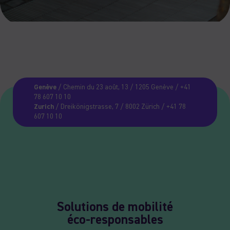
Genève
/ Chemin du 23 août, 13 / 1205 Genève / +41
78 607 10 10
Zurich
/ Dreikönigstrasse, 7 / 8002 Zürich / +41 78
607 10 10
Solutions de mobilité
éco-responsables