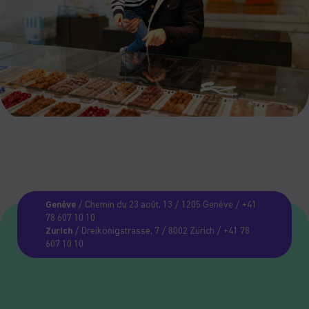
Genève
/ Chemin du 23 août, 13 / 1205 Genève / +41
78 607 10 10
Zurich
/ Dreikönigstrasse, 7 / 8002 Zürich / +41 78
607 10 10