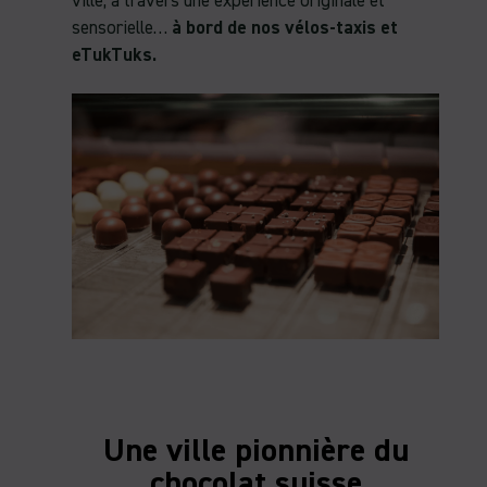
ville, à travers une expérience originale et
sensorielle…
à bord de nos vélos-taxis et
eTukTuks.
Une ville pionnière du
chocolat suisse