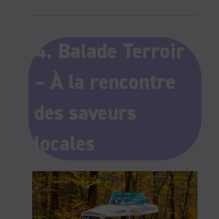
4. Balade Terroir
– À la rencontre
des saveurs
locales