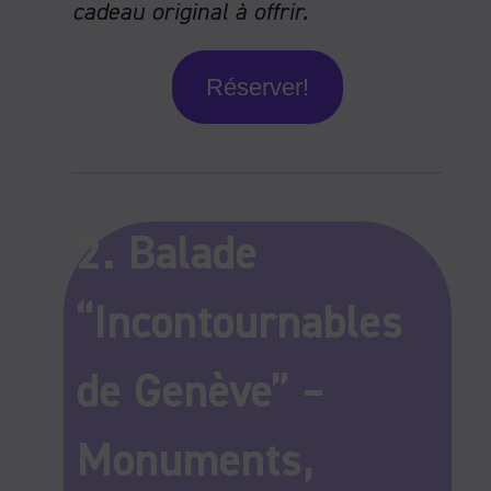
cadeau original à offrir.
Réserver!
2. Balade
“Incontournables
de Genève” –
Monuments,