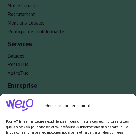
Notre concept
Recrutement
Mentions Légales
Politique de confidentialité
Services
Balades
RestoTuk
ApéroTuk
Entreprise
Events
Gérer le consentement
Services entreprises
Livraison
Pour offrir les meilleures expériences, nous utilisons des technologies telles
que les cookies pour stocker et/ou accéder aux informations des appareils. Le
fait de consentir à ces technologies nous permettra de traiter des données