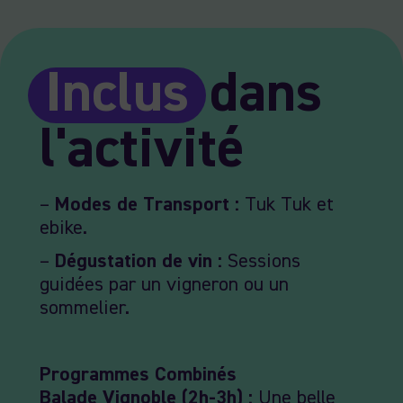
Inclus
dans
l'activité
–
Modes de Transport :
Tuk Tuk et
ebike.
–
Dégustation de vin :
Sessions
guidées par un vigneron ou un
sommelier.
Programmes Combinés
Balade Vignoble (2h-3h) :
Une belle