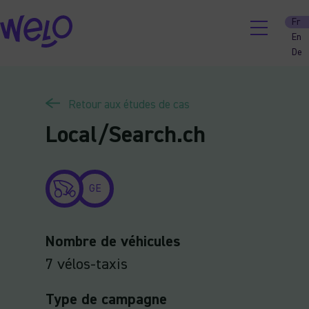
Skip
Fr
to
En
content
De
Retour aux études de cas
Local/Search.ch
GE
Nombre de véhicules
7 vélos-taxis
Type de campagne