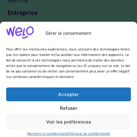
ApéroTuk
Entreprise
Events
Gérer le consentement
Services entreprises
Livraison
Pour offrir les meilleures expériences, nous utilisons des technologies telles
que les cookies pour stocker et/ou accéder aux informations des appareils. Le
fait de consentir à ces technologies nous permettra de traiter des données
telles que le comportement de navigation ou les ID uniques sur ce site. Le fait
Newsletter :
de ne pas consentir ou de retirer son consentement peut avoir un effet négatif
sur certaines caractéristiques et fonctions.
En vous inscrivant à notre newsletter, vous acceptez de recevoir des emails de notre
part dans le cadre des activités de notre site.
Accepter
Refuser
Voir les préférences
Mentions et confidentialité
Politique de confidentialité
Copyright © 2024 Welo. Tous droits réservés.