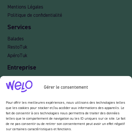
Mentions Légales
Politique de confidentialité
Services
Balades
RestoTuk
ApéroTuk
Entreprise
Events
Gérer le consentement
Services entreprises
Livraison
Pour offrir les meilleures expériences, nous utilisons des technologies telles
que les cookies pour stocker et/ou accéder aux informations des appareils. Le
fait de consentir à ces technologies nous permettra de traiter des données
telles que le comportement de navigation ou les ID uniques sur ce site. Le fait
Newsletter :
de ne pas consentir ou de retirer son consentement peut avoir un effet négatif
sur certaines caractéristiques et fonctions.