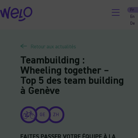
Skip
Fr
to
En
content
De
Retour aux actualités
Teambuilding :
Wheeling together –
Top 5 des team building
à Genève
GE
ZH
FAITES PASSER VOTRE ÉQUIPE À LA